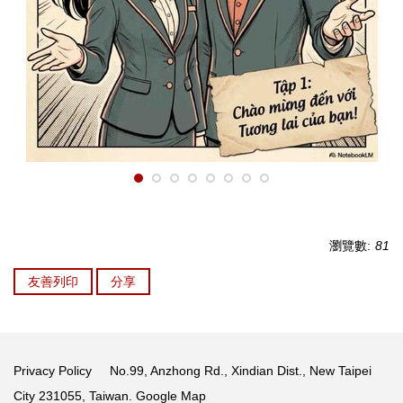
瀏覽數:
81
友善列印
分享
Privacy Policy
No.99, Anzhong Rd., Xindian Dist., New Taipei
City 231055, Taiwan.
Google Map