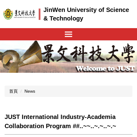
跳
JinWen University of Science
到
主
& Technology
要
內
容
區
首頁
News
JUST International Industry-Academia
Collaboration Program ##..~~..~.~..~.~